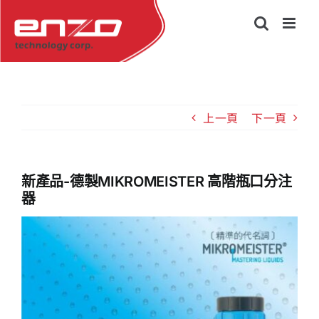
Skip
to
content
上一頁
下一頁
新產品-德製MIKROMEISTER 高階瓶口分注
器