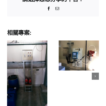
Facebook
Email:
相關專案:
餘氯監控定
量加藥系統
家庭用全戶
型軟水系統
加
安裝
備