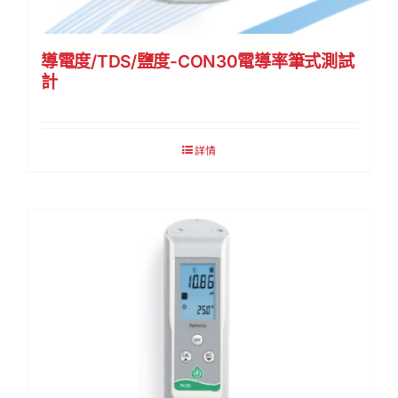
導電度/TDS/鹽度-CON30電導率筆式測試
計
詳情