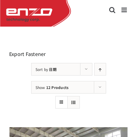
Skip
to
content
Export Fastener
Sort by
日期
Show
12 Products