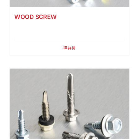
WOOD SCREW
詳情