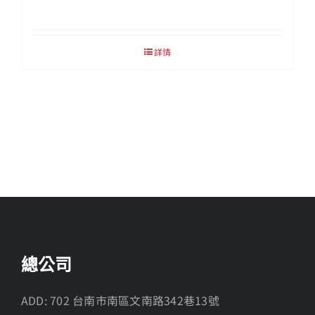
詳情
總公司
ADD: 702 台南市南區文南路342巷13號