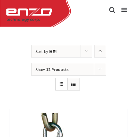
Skip
to
content
Sort by
日期
Show
12 Products