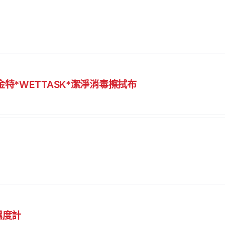
P*金特*WETTASK*潔淨消毒擦拭布
濕度計